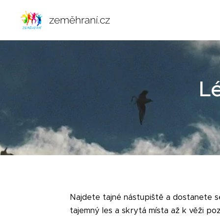
zeměhraní.cz
Lé
Najdete tajné nástupiště a dostanete se
tajemný les a skrytá místa až k věži p