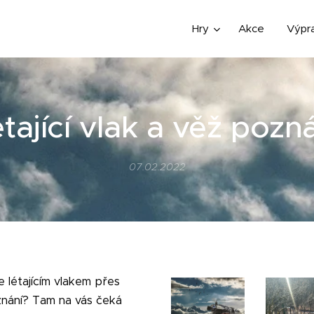
Hry
Akce
Výpr
tající vlak a věž pozn
07.02.2022
 létajícím vlakem přes
oznání? Tam na vás čeká