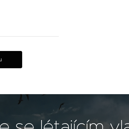
u
 se létajícím v