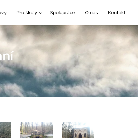
avy
Pro školy
Spolupráce
O nás
Kontakt
ání