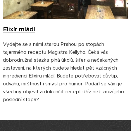
Elixír mládí
Vydejte se s námi starou Prahou po stopách
tajemného receptu Magistra Kellyho. Čeká vás
dobrodružná stezka plná úkolů, šifer a nečekaných
zastavení, na kterých budete hledat pět vzácných
ingrediencí Elixíru mládí. Budete potřebovat důvtip,
odvahu, mrštnost i smysl pro humor. Podaří se vám je
všechny objevit a dokončit recept dřív, než zmizí jeho
poslední stopa?