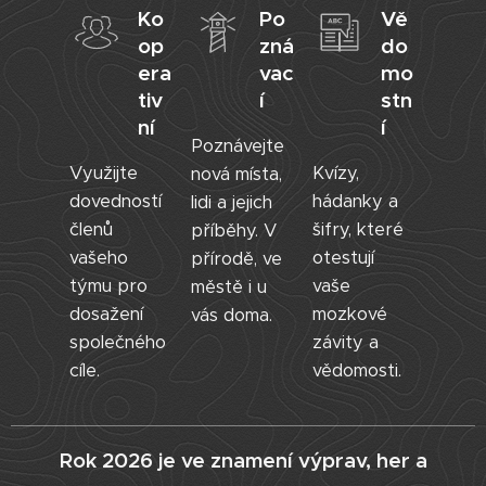
Ko
Po
Vě
op
zná
do
era
vac
mo
tiv
í
stn
ní
í
Poznávejte
Využijte
Kvízy,
nová místa,
dovedností
hádanky a
lidi a jejich
členů
šifry, které
příběhy. V
vašeho
otestují
přírodě, ve
týmu pro
vaše
městě i u
dosažení
mozkové
vás doma.
společného
závity a
cíle.
vědomosti.
Rok 2026 je ve znamení výprav, her a