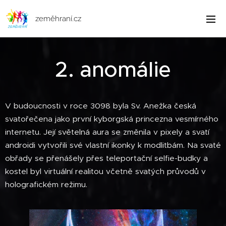
zeměhraní.cz
2. anomálie
V budoucnosti v roce 3098 byla Sv. Anežka česká
svatořečena jako první kyborgská princezna vesmírného
internetu. Její světelná aura se změnila v pixely a svatí
androidi vytvořili své vlastní ikonky k modlitbám. Na svaté
obřady se přenášely přes teleportační selfie-budky a
kostel byl virtuální realitou včetně svatých průvodů v
holografickém režimu.