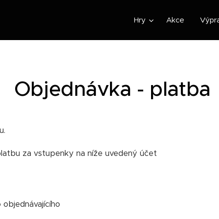
Hry
Akce
Výpr
Objednávka - platba
u.
 platbu za vstupenky na níže uvedený účet
 objednávajícího