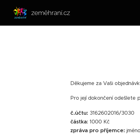
zeměhraní.cz
Děkujeme za Vaši objednávk
Pro její dokončení odešlete
č.účtu:
3162602016/3030
částka:
1000 Kč
zpráva pro příjemce:
jméno