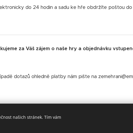
ektronicky do 24 hodin a sadu ke hře obdržíte poštou do 
kujeme za Váš zájem o naše hry a objednávku vstupen
ípadě dotazů ohledně platby nám pište na zemehrani@ema
ečnost našich stránek. Tím vám
2020 - 2026 Zeměhraní | Všechna práva vyhrazena.
Instagram
.
Facebook
.
Youtube
Cookies