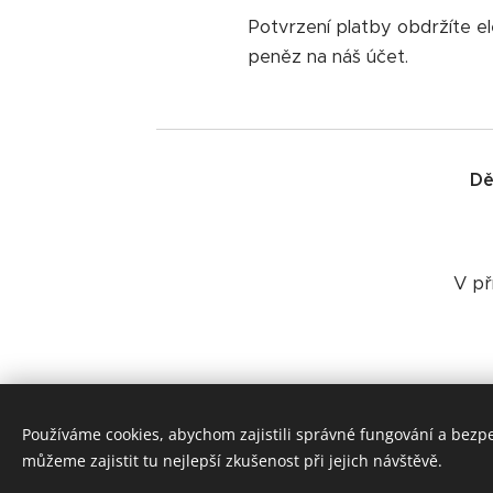
Potvrzení platby obdržíte el
peněz na náš účet.
Dě
V př
Používáme cookies, abychom zajistili správné fungování a bezp
můžeme zajistit tu nejlepší zkušenost při jejich návštěvě.