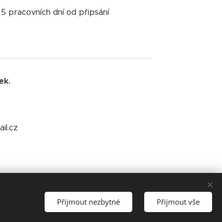
5 pracovních dní od připsání
ek.
il.cz
Přijmout nezbytné
Přijmout vše