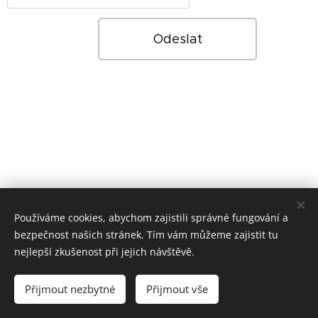
Odeslat
Používáme cookies, abychom zajistili správné fungování a
bezpečnost našich stránek. Tím vám můžeme zajistit tu
nejlepší zkušenost při jejich návštěvě.
2020 - 2026 Zeměhraní | Všechna práva vyhrazena.
Přijmout nezbytné
Přijmout vše
Instagram
.
Facebook
.
Youtube
Cookies