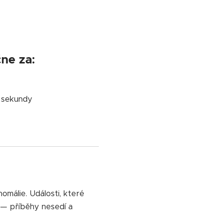
ne za:
: sekundy
málie. Události, které
t — příběhy nesedí a