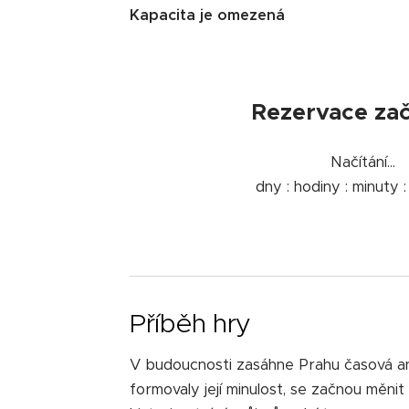
Kapacita je omezená
Rezervace zač
Načítání...
dny : hodiny : minuty 
Příběh hry
V budoucnosti zasáhne Prahu časová ano
formovaly její minulost, se začnou měni