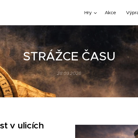
Hry
Akce
Výpr
STRÁŽCE ČASU
28.03.2026
st v ulicích