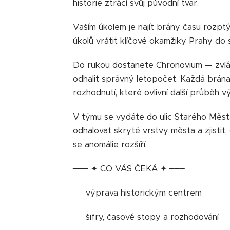
historie ztrácí svůj původní tvar.
Vaším úkolem je najít brány času rozp
úkolů vrátit klíčové okamžiky Prahy do
Do rukou dostanete Chronovium — zvlá
odhalit správný letopočet. Každá brána
rozhodnutí, které ovlivní další průběh v
V týmu se vydáte do ulic Starého Města 
odhalovat skryté vrstvy města a zjistit,
se anomálie rozšíří.
━━━ ✦ CO VÁS ČEKÁ ✦ ━━━
🗺 výprava historickým centrem
🧩 šifry, časové stopy a rozhodování