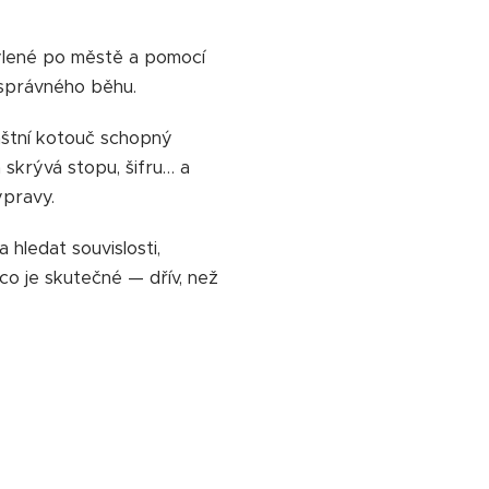
týlené po městě a pomocí
 správného běhu.
štní kotouč schopný
 skrývá stopu, šifru… a
ýpravy.
hledat souvislosti,
 co je skutečné — dřív, než