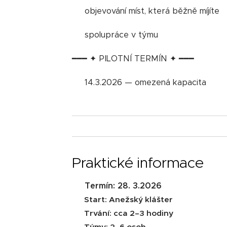
🔍 objevování míst, která běžně míjíte
🤝 spolupráce v týmu
━━━ ✦ PILOTNÍ TERMÍN ✦ ━━━
⏳ 14.3.2026 — omezená kapacita
Praktické informace
📅 Termín: 28. 3.2026
📍 Start: Anežský klášter
⏱ Trvání: cca 2–3 hodiny
👥 Týmy: 2–6 osob