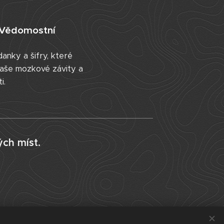
Vědomostní
danky a šifry, které
vaše mozkové závity a
i.
ch míst.