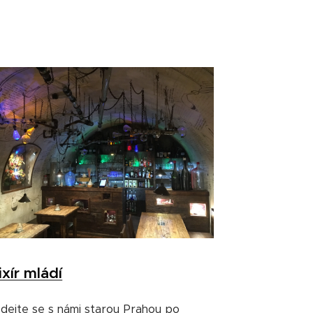
ixír mládí
dejte se s námi starou Prahou po