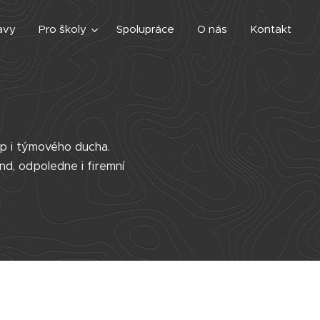
avy
Pro školy
Spolupráce
O nás
Kontakt
ip i týmového ducha.
nd, odpoledne i firemní