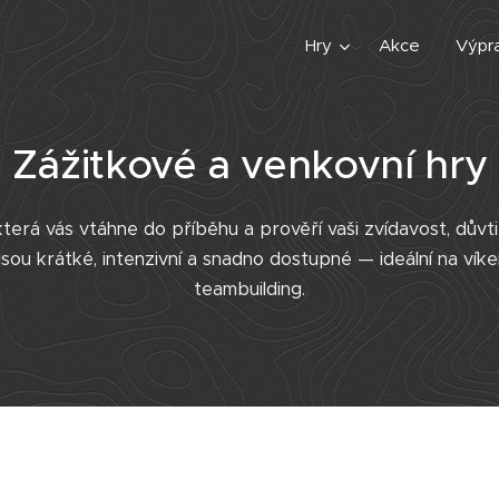
Hry
Akce
Výpr
Zážitkové a venkovní hry
 která vás vtáhne do příběhu a prověří vaši zvídavost, důvt
ou krátké, intenzivní a snadno dostupné — ideální na víke
teambuilding.