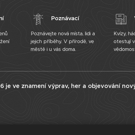
ní
Poznávací
lenů
Poznávejte nová místa, lidi a
Kvízy, há
žení
jejich příběhy. V přírodě, ve
otestují 
městě i u vás doma.
vědomost
6 je ve znamení výprav, her a objevování nový