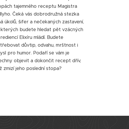
opách tajemného receptu Magistra
llyho. Čeká vás dobrodružná stezka
ná úkolů, šifer a nečekaných zastavení,
 kterých budete hledat pět vzácných
grediencí Elixíru mládí. Budete
třebovat důvtip, odvahu, mrštnost i
ysl pro humor. Podaří se vám je
echny objevit a dokončit recept dřív,
ž zmizí jeho poslední stopa?