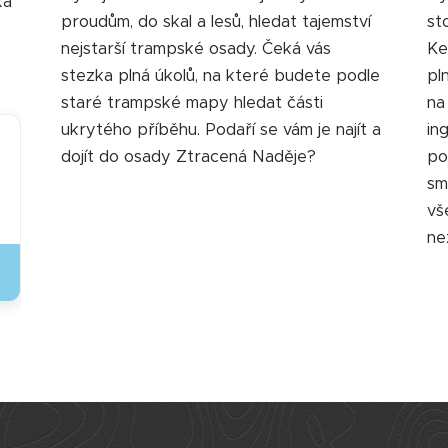
ká
proudům, do skal a lesů, hledat tajemství
st
nejstarší trampské osady. Čeká vás
Ke
stezka plná úkolů, na které budete podle
pl
staré trampské mapy hledat části
na
ukrytého příběhu. Podaří se vám je najít a
in
dojít do osady Ztracená Naděje?
po
sm
vš
ne