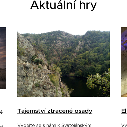
Aktuální hry
Tajemství ztracené osady
El
ré
Vydejte se s námi k Svatojánským
Vy