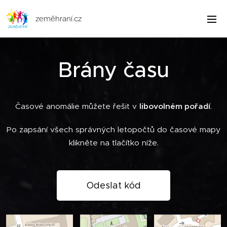
zeměhraní.cz
Brány času
Časové anomálie můžete řešit v
libovolném pořadí
.
Po zapsání všech správných letopočtů do časové mapy
klikněte na tlačítko níže.
Odeslat kód