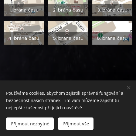
1. brána času
2. brána času
3. brána času
4. brána času
5. brána času
6. brána času
Používáme cookies, abychom zajistili správné fungování a
bezpečnost našich stránek. Tím vám můžeme zajistit tu
nejlepší zkušenost při jejich návštěvě.
2020 - 2026 Zeměhraní | Všechna práva vyhrazena.
Přijmout nezbytné
Přijmout vše
Instagram
.
Facebook
.
Youtube
Cookies