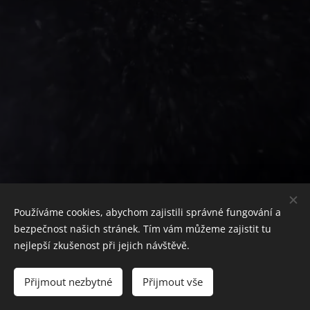
Používáme cookies, abychom zajistili správné fungování a
bezpečnost našich stránek. Tím vám můžeme zajistit tu
nejlepší zkušenost při jejich návštěvě.
2020 - 2026 Zeměhraní | Všechna práva vyhrazena.
Přijmout nezbytné
Přijmout vše
Instagram
.
Facebook
.
Youtube
Cookies