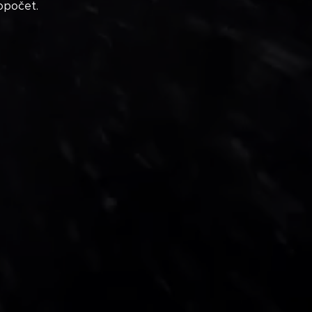
topočet.