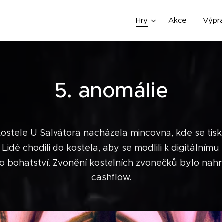
Hry
Akce
Výpr
5. anomálie
kostele U Salvátora nacházela mincovna, kde se tisk
idé chodili do kostela, aby se modlili k digitálnímu svě
ího bohatství. Zvonění kostelních zvonečků bylo na
cashflow.