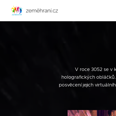
zeměhraní.cz
V roce 3052 se v 
holografických obláčků. L
posvěcení jejich virtuáln