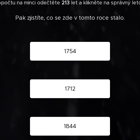
opočtu na minci odečtěte
213
let a klikněte na správný le
Pak zjistíte, co se zde v tomto roce stalo.
1754
1712
1844