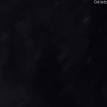
Od let