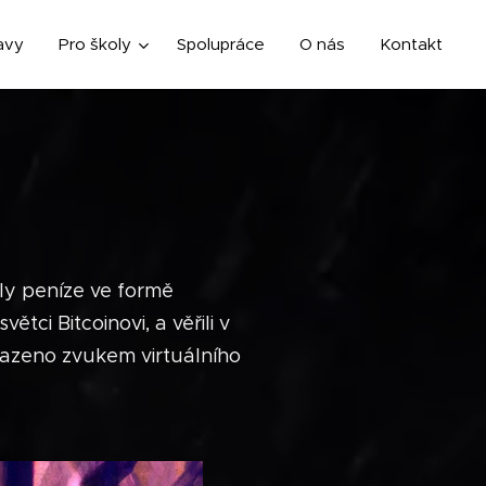
avy
Pro školy
Spolupráce
O nás
Kontakt
ly peníze ve formě
tci Bitcoinovi, a věřili v
hrazeno zvukem virtuálního