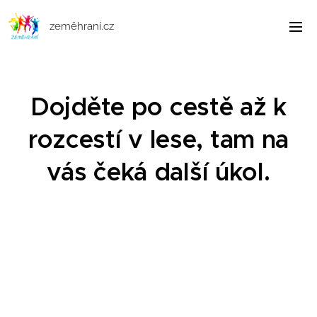
zeměhraní.cz
Dojděte po cestě až k
rozcestí v lese, tam na
vás čeká další úkol.