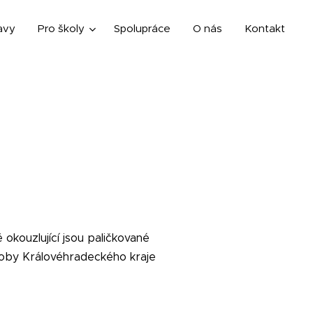
avy
Pro školy
Spolupráce
O nás
Kontakt
 okouzlující jsou paličkované
roby Královéhradeckého kraje