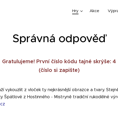
Hry
Akce
Výpr
Správná odpověď
Gratulujeme! První číslo kódu tajné skrýše: 4
(číslo si zapište)
 vykouzlit z vloček ty nejkrásnější obrazce a tvary. Stejně
y Špátlové z Hostinného - Mistryně tradiční rukodělné vý
.cz